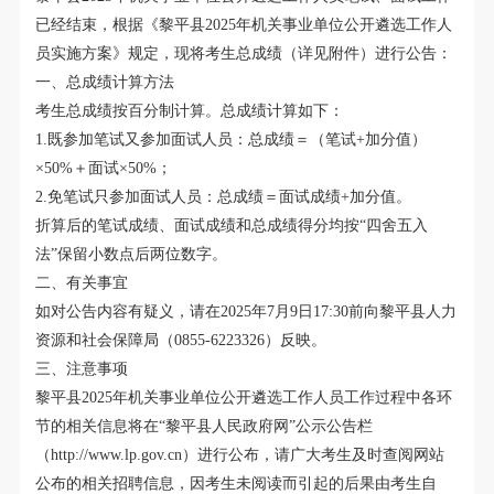
已经结束
，
根据《
黎平县
2025年
机关事业单位公开遴选
工作人
员实施方案》规定
，
现将考生
总
成绩（详见附件）进行公告：
一、
总
成绩计算方法
考生
总
成绩按百分制计算
。
总成绩计算如下
：
1.既参加笔试又参加面试人员：总成绩＝（笔试+加分值）
×50%＋面试×50%；
2.免笔试只参加面试人员：总成绩＝面试成绩+加分值
。
折算后的笔试成绩、面试成绩和总成绩得分均按
“四舍五入
法”保留小数点后两位数字
。
二、有关事宜
如对公告内容有疑义
，
请在
2025年
7
月
9
日
17:30前向黎平县
人力
资源和社会保障局
（
0855-6223326）反映
。
三、注意事项
黎平县
2025年
机关事业单位公开遴选工作人员
工作过程中各环
节的相关信息将在
“黎平县人民政府网”公示公告栏
（http://www.lp.gov.cn）进行公布
，
请广大考生及时查阅网站
公布的相关招聘信息
，
因考生未阅读而引起的后果由考生自