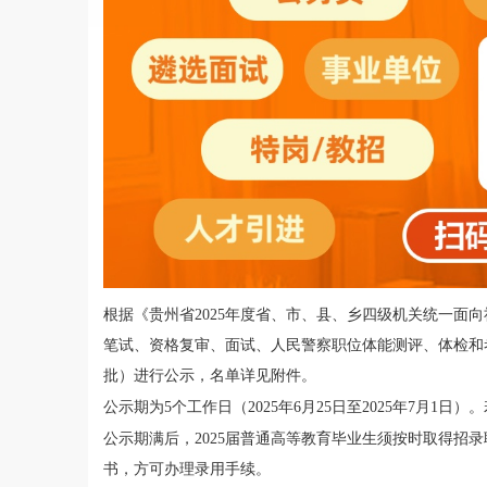
根据《贵州省
202
5
年度省、市、县、乡四级机关统一面向
笔试、资格
复审
、面试、人民警察职位体能测评、体检
和
批）
进行公示，
名单详见附件。
公示
期
为
5
个工作日（
202
5
年
6
月
25
日至
202
5
年
7
月
1
日
）
。
公示期满后，
2025
届普通高等教育毕业生须按时取得招录
书，方可办理录用手续。