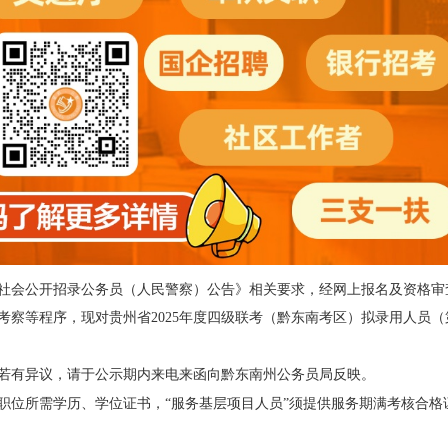
社会公开招录公务员（人民警察）公告》
相关要求，
经网上报名
及资格审
考察等
程序，
现
对贵州省
202
5
年
度四级联考
（
黔东南考区
）拟录用人员（
若
有异议，请于公示期内来电来函向
黔东南州公务员局
反映
。
职位所需学历、学位证书，“服务基层项目人员”须提供服务期满考核合格