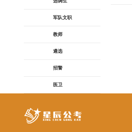
选调生
军队文职
教师
遴选
招警
医卫