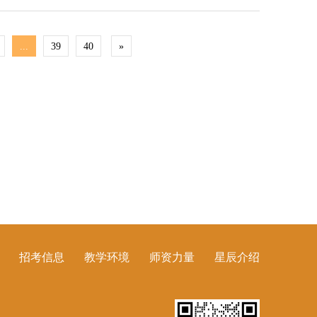
...
39
40
»
招考信息
教学环境
师资力量
星辰介绍