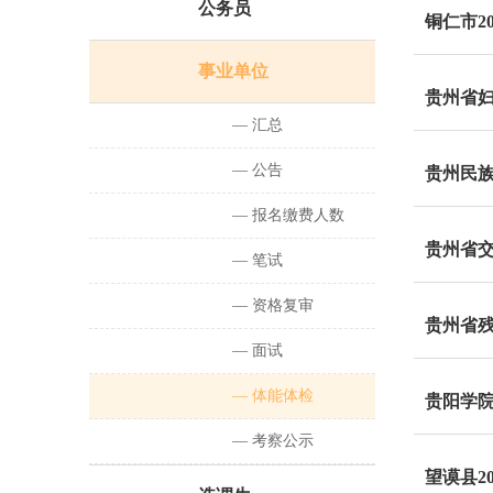
公务员
铜仁市2
事业单位
贵州省妇
— 汇总
— 公告
贵州民族
— 报名缴费人数
— 笔试
— 资格复审
— 面试
— 体能体检
贵阳学院
— 考察公示
望谟县2