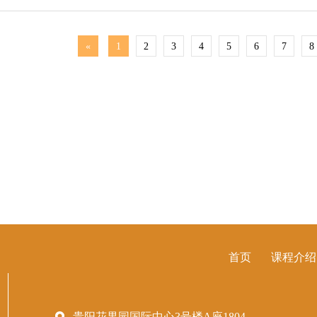
«
1
2
3
4
5
6
7
8
首页
课程介绍
贵阳花果园国际中心3号楼A座1804