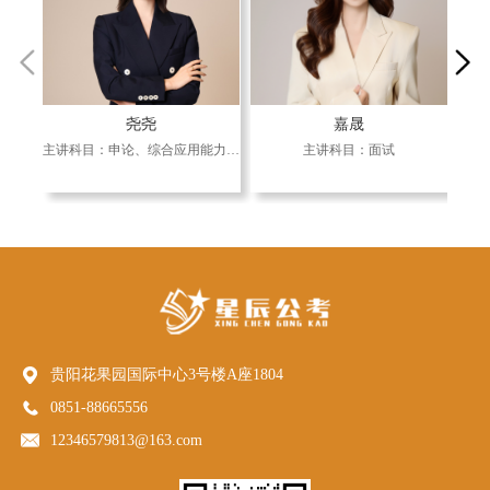
尧尧
嘉晟
主讲科目：申论、综合应用能力、事业单位主观题、面试
主讲科目：面试
贵阳花果园国际中心3号楼A座1804
0851-88665556
12346579813@163.com