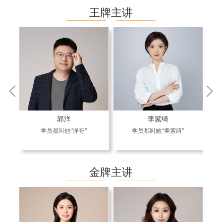
王牌主讲
郭洋
李紫绮
学员都叫他“洋哥”
学员都叫她“美紫绮”
金牌主讲