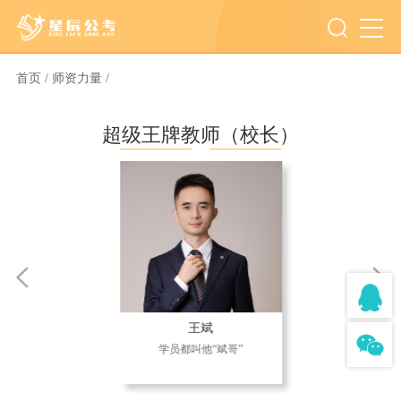
首页 /
师资力量 /
超级王牌教师（校长）
王斌
学员都叫他“斌哥”