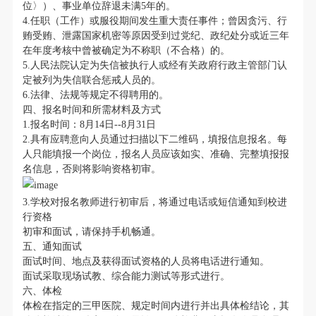
位〉）、事业单位辞退未满5年的。
4.任职（工作）或服役期间发生重大责任事件；曾因贪污、行
贿受贿、泄露国家机密等原因受到过党纪、政纪处分或近三年
在年度考核中曾被确定为不称职（不合格）的。
5.人民法院认定为失信被执行人或经有关政府行政主管部门认
定被列为失信联合惩戒人员的。
6.法律、法规等规定不得聘用的。
四、报名时间和所需材料及方式
1.报名时间：8月14日--8月31日
2.具有应聘意向人员通过扫描以下二维码，填报信息报名。每
人只能填报一个岗位，报名人员应该如实、准确、完整填报报
名信息，否则将影响资格初审。
3.学校对报名教师进行初审后，将通过电话或短信通知到校进
行资格
初审和面试，请保持手机畅通。
五、通知面试
面试时间、地点及获得面试资格的人员将电话进行通知。
面试采取现场试教、综合能力测试等形式进行。
六、体检
体检在指定的三甲医院、规定时间内进行并出具体检结论，其