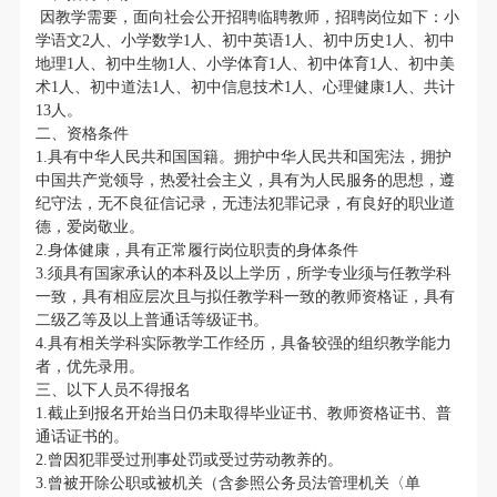
因教学需要，面向社会公开招聘临聘教师，招聘岗位如下：小
学语文2人、小学数学1人、初中英语1人、初中历史1人、初中
地理1人、初中生物1人、小学体育1人、初中体育1人、初中美
术1人、初中道法1人、初中信息技术1人、心理健康1人、共计
13人。
二、资格条件
1.具有中华人民共和国国籍。拥护中华人民共和国宪法，拥护
中国共产党领导，热爱社会主义，具有为人民服务的思想，遵
纪守法，无不良征信记录，无违法犯罪记录，有良好的职业道
德，爱岗敬业。
2.身体健康，具有正常履行岗位职责的身体条件
3.须具有国家承认的本科及以上学历，所学专业须与任教学科
一致，具有相应层次且与拟任教学科一致的教师资格证，具有
二级乙等及以上普通话等级证书。
4.具有相关学科实际教学工作经历，具备较强的组织教学能力
者，优先录用。
三、以下人员不得报名
1.截止到报名开始当日仍未取得毕业证书、教师资格证书、普
通话证书的。
2.曾因犯罪受过刑事处罚或受过劳动教养的。
3.曾被开除公职或被机关（含参照公务员法管理机关〈单