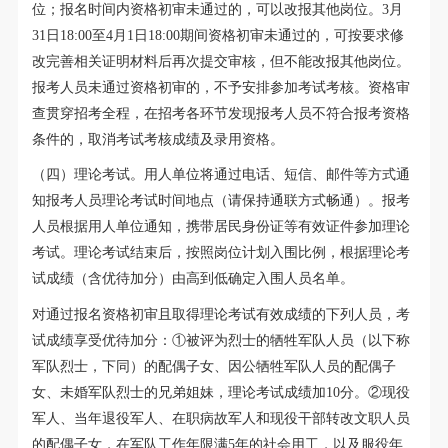
位；报名时间内资格初审未通过的，可以改报其他岗位。3月
31日18:00至4月1日18:00期间资格初审未通过的，可按要求修
改完善相关证明材料后再次提交审核，但不能改报其他岗位。
报考人员未通过资格初审的，不予安排参加考试考核。资格审
查贯穿招考全程，在招考各环节发现报考人员不符合报考资格
条件的，取消考试考核成绩及录用资格。
（四）理论考试。用人单位将通过电话、短信、邮件等方式通
知报考人员理论考试时间地点（请保持通联方式畅通）。报考
人员根据用人单位通知，携带居民身份证等有效证件参加理论
考试。理论考试结束后，按照岗位计划入围比例，根据理论考
试成绩（含优待加分）由高到低确定入围人员名单。
对通过报名资格初审且取得理论考试有效成绩的下列人员，考
试成绩享受优待加分：①被评为烈士的牺牲军队人员（以下称
军队烈士，下同）的配偶子女、因公牺牲军队人员的配偶子
女、未婚军队烈士的兄弟姐妹，理论考试成绩加10分。②现役
军人、当年退役军人、在职病故军人和现役干部转改文职人员
的配偶子女，在军队工作年限满5年的社会用工，以及服役年