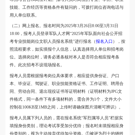
技能、工作经历等资格条件有疑问的，可拨打岗位咨询电话与
用人单位联系。
（二）网上报名。报名时间为2025年3月26日8:00至3月31日
18:00，报考人员登录军队人才网“2025年军队面向社会公开招
考专业技能岗位文职人员报名系统”进行报名（
报名入口
），按
照流程要求，如实填报个人信息，认真选择用人单位和招考岗
位。选择岗位时，请务必逐条核对本人是否符合相应报考条
件。此次招考不设现场报名。
报考人员需根据报考岗位具体要求，相应提供身份证、户口
本、毕业证、驾驶证、职业技能资格证书、工作证明、聘用合
同、劳动合同、退出现役证书等证明材料（证明材料为JPG文
件格式，同一条件下有多项材料的，需合并为1个，文件大小
控制在100KB至1MB之间，上传时请确保图片清晰可辨识）。
报考人员属下列人员的，需在报名系统“军烈属等人员”栏据实
填报身份类别，理论考试享受加分优待；报名时未填报相应身
份类别的，视为主动放弃优待加分资格。①被评为烈士的牺牲