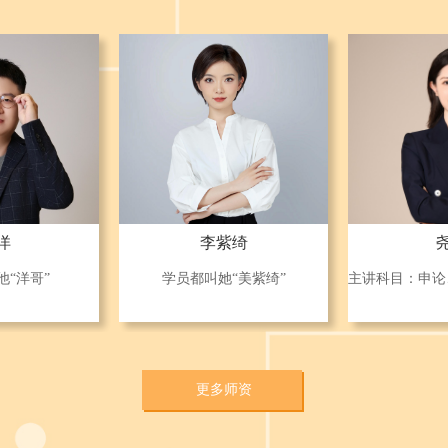
洋
李紫绮
他“洋哥”
学员都叫她“美紫绮”
更多师资