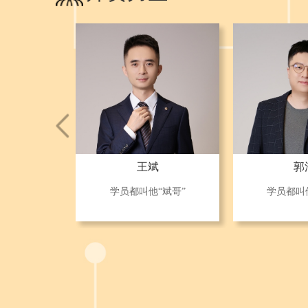
王斌
郭
学员都叫他“斌哥”
学员都叫